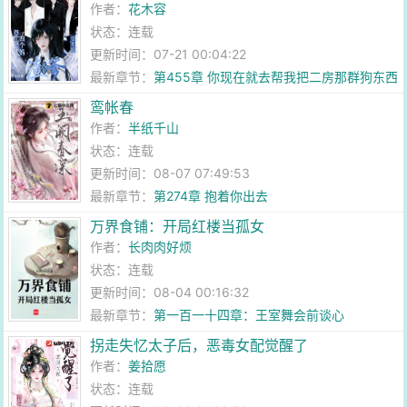
作者：
花木容
状态：连载
更新时间：07-21 00:04:22
最新章节：
第455章 你现在就去帮我把二房那群狗东西
打一顿！
鸾帐春
作者：
半纸千山
状态：连载
更新时间：08-07 07:49:53
最新章节：
第274章 抱着你出去
万界食铺：开局红楼当孤女
作者：
长肉肉好烦
状态：连载
更新时间：08-04 00:16:32
最新章节：
第一百一十四章：王室舞会前谈心
拐走失忆太子后，恶毒女配觉醒了
作者：
姜拾愿
状态：连载