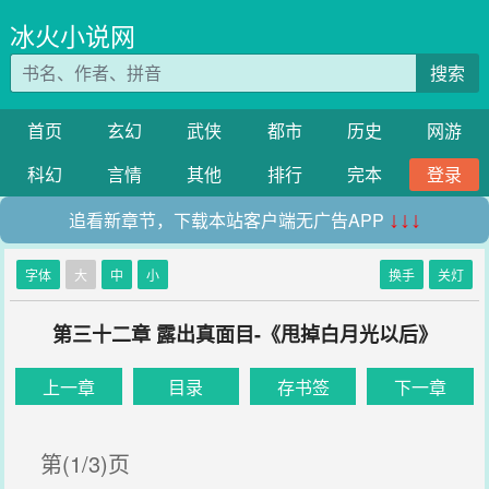
冰火小说网
搜索
首页
玄幻
武侠
都市
历史
网游
科幻
言情
其他
排行
完本
登录
追看新章节，下载本站客户端无广告APP
↓↓↓
字体
大
中
小
换手
关灯
第三十二章 露出真面目-《甩掉白月光以后》
上一章
目录
存书签
下一章
第(1/3)页