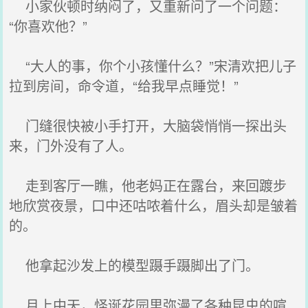
小家伙顿时纳闷了，又重新问了一个问题：
“你喜欢他？”
“大人的事，你个小孩懂什么？”宋清欢把儿子
拉到房间，命令道，“给我早点睡觉！”
门缝很快被小手打开，大脑袋悄悄一探出头
来，门外没有了人。
走到客厅一瞧，他老妈正在露台，来回踱步
地欣赏夜景，口中还咕哝着什么，眉头却是皱着
的。
他拿起沙发上的模型蹑手蹑脚出了门。
月上中天，怪诞花园里弥漫了各种昆虫的喧