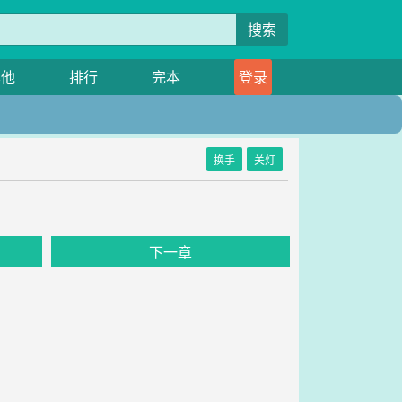
搜索
其他
排行
完本
登录
换手
关灯
下一章