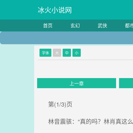
冰火小说网
首页
玄幻
武侠
都
字体
大
中
小
上一章
第(1/3)页
林音震骇：“真的吗？林肖真这么