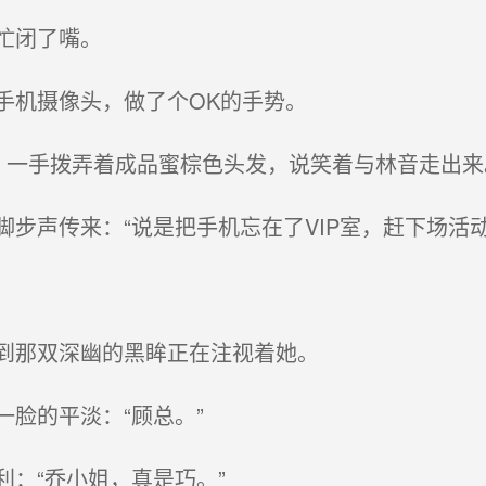
忙闭了嘴。
机摄像头，做了个OK的手势。
，一手拨弄着成品蜜棕色头发，说笑着与林音走出来
声传来：“说是把手机忘在了VIP室，赶下场活动
到那双深幽的黑眸正在注视着她。
脸的平淡：“顾总。”
：“乔小姐，真是巧。”