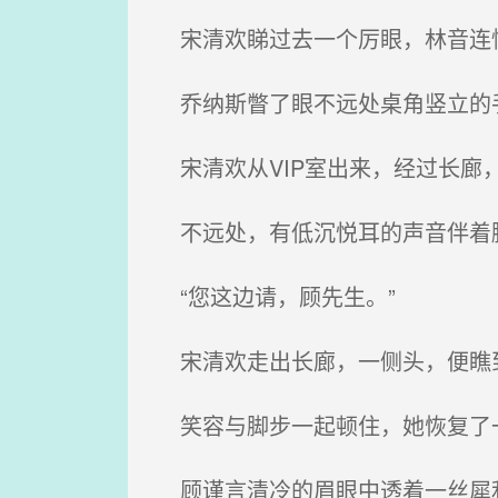
宋清欢睇过去一个厉眼，林音连
乔纳斯瞥了眼不远处桌角竖立的手
宋清欢从VIP室出来，经过长廊
不远处，有低沉悦耳的声音伴着脚步
“您这边请，顾先生。”
宋清欢走出长廊，一侧头，便瞧
笑容与脚步一起顿住，她恢复了一
顾谨言清冷的眉眼中透着一丝犀利