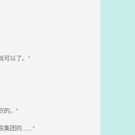
可以了。”
的。”
......”