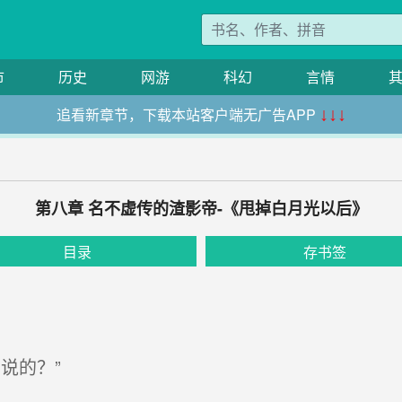
市
历史
网游
科幻
言情
追看新章节，下载本站客户端无广告APP
↓↓↓
第八章 名不虚传的渣影帝-《甩掉白月光以后》
目录
存书签
说的？”