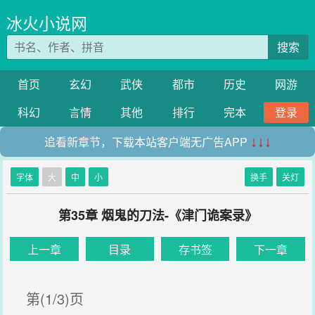
冰火小说网
搜索
首页
玄幻
武侠
都市
历史
网游
科幻
言情
其他
排行
完本
登录
追看新章节，下载本站客户端无广告APP
↓↓↓
字体
大
中
小
换手
关灯
第35章 烟鬼的刀法-《津门诡案录》
上一章
目录
存书签
下一章
第(1/3)页