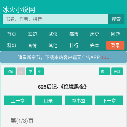
冰火小说网
搜索
首页
玄幻
武侠
都市
历史
网游
科幻
言情
其他
排行
完本
登录
追看新章节，下载本站客户端无广告APP
↓↓↓
字体
大
中
小
换手
关灯
625后记-《绝境黑夜》
上一章
目录
存书签
下一章
第(1/3)页