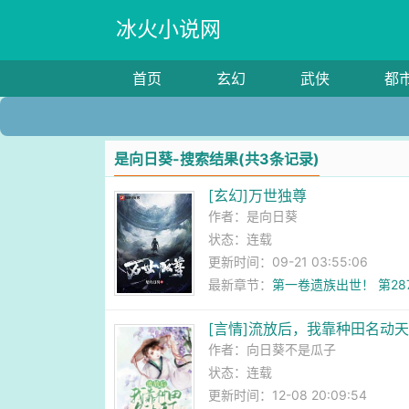
冰火小说网
首页
玄幻
武侠
都
是向日葵-搜索结果(共3条记录)
[玄幻]万世独尊
作者：
是向日葵
状态：连载
更新时间：09-21 03:55:06
最新章节：
第一卷遗族出世！ 第28
[言情]流放后，我靠种田名动
作者：
向日葵不是瓜子
状态：连载
更新时间：12-08 20:09:54