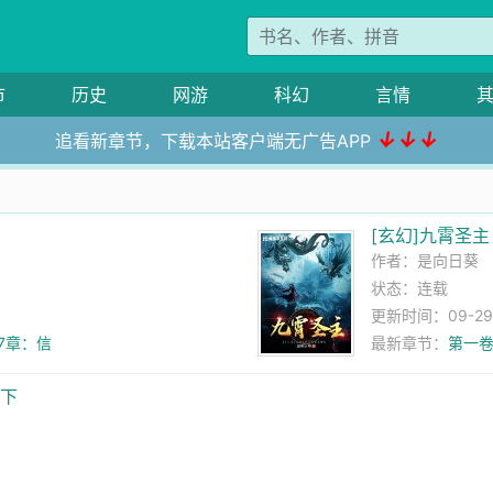
市
历史
网游
科幻
言情
↓↓↓
追看新章节，下载本站客户端无广告APP
[玄幻]九霄圣主
作者：
是向日葵
状态：连载
更新时间：09-29 0
7章：信
最新章节：
第一卷
天下