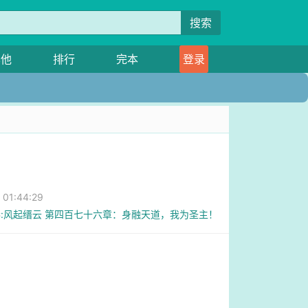
搜索
其他
排行
完本
登录
1:44:29
:风起缙云 第四百七十六章：身融天道，我为圣主！