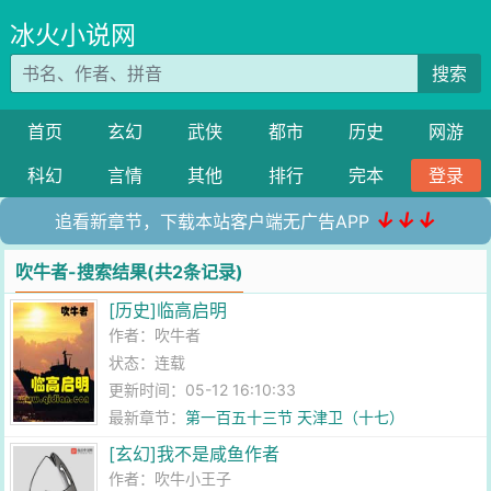
冰火小说网
搜索
首页
玄幻
武侠
都市
历史
网游
科幻
言情
其他
排行
完本
登录
↓↓↓
追看新章节，下载本站客户端无广告APP
吹牛者-搜索结果(共2条记录)
[历史]临高启明
作者：
吹牛者
状态：连载
更新时间：05-12 16:10:33
最新章节：
第一百五十三节 天津卫（十七）
[玄幻]我不是咸鱼作者
作者：
吹牛小王子